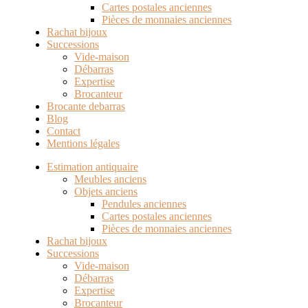
Cartes postales anciennes
Pièces de monnaies anciennes
Rachat bijoux
Successions
Vide-maison
Débarras
Expertise
Brocanteur
Brocante debarras
Blog
Contact
Mentions légales
Estimation antiquaire
Meubles anciens
Objets anciens
Pendules anciennes
Cartes postales anciennes
Pièces de monnaies anciennes
Rachat bijoux
Successions
Vide-maison
Débarras
Expertise
Brocanteur