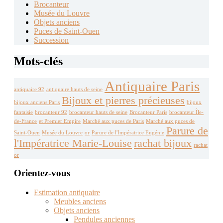
Brocanteur
Musée du Louvre
Objets anciens
Puces de Saint-Ouen
Succession
Mots-clés
Antiquaire Paris
antiquaire 92
antiquaire hauts de seine
Bijoux et pierres précieuses
bijoux anciens Paris
bijoux
fantaisie
brocanteur 92
brocanteur hauts de seine
Brocanteur Paris
brocanteur Île-
de-France
et Premier Empire
Marché aux puces de Paris
Marché aux puces de
Parure de
Saint-Ouen
Musée du Louvre
or
Parure de l'Impératrice Eugénie
l'Impératrice Marie-Louise
rachat bijoux
rachat
or
Orientez-vous
Estimation antiquaire
Meubles anciens
Objets anciens
Pendules anciennes