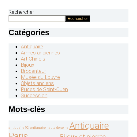
06 23 66 82 88
Rechercher
Rechercher
Catégories
Antiquaire
Armes anciennes
Art Chinois
Bijoux
Brocanteur
Musée du Louvre
Objets anciens
Puces de Saint-Ouen
Succession
Mots-clés
Antiquaire
antiquaire 92
antiquaire hauts de seine
Paris
Bijoux et pierres