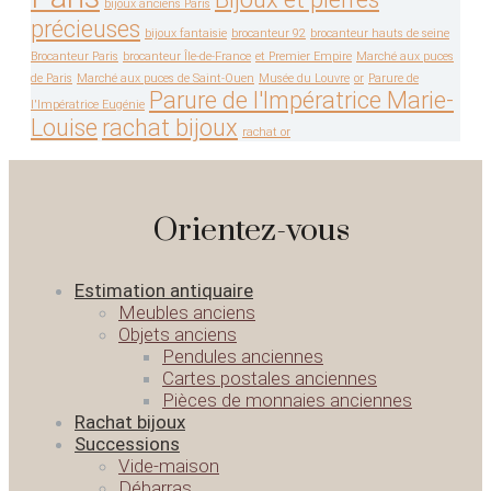
bijoux anciens Paris
précieuses
bijoux fantaisie
brocanteur 92
brocanteur hauts de seine
Brocanteur Paris
brocanteur Île-de-France
et Premier Empire
Marché aux puces
de Paris
Marché aux puces de Saint-Ouen
Musée du Louvre
or
Parure de
Parure de l'Impératrice Marie-
l'Impératrice Eugénie
Louise
rachat bijoux
rachat or
Orientez-vous
Estimation antiquaire
Meubles anciens
Objets anciens
Pendules anciennes
Cartes postales anciennes
Pièces de monnaies anciennes
Rachat bijoux
Successions
Vide-maison
Débarras