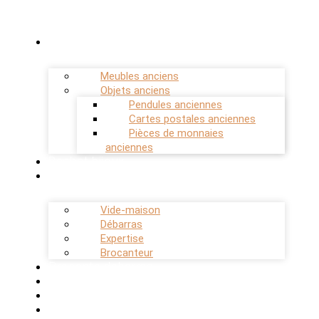
Estimation antiquaire
Meubles anciens
Objets anciens
Pendules anciennes
Cartes postales anciennes
Pièces de monnaies
anciennes
Rachat bijoux
Successions
Vide-maison
Débarras
Expertise
Brocanteur
Brocante debarras
Blog
Contact
Mentions légales