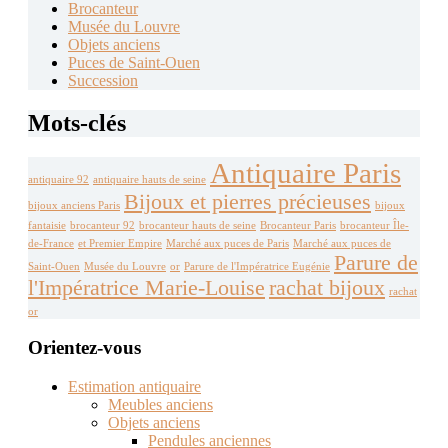
Brocanteur
Musée du Louvre
Objets anciens
Puces de Saint-Ouen
Succession
Mots-clés
Antiquaire Paris
antiquaire 92
antiquaire hauts de seine
Bijoux et pierres précieuses
bijoux anciens Paris
bijoux
fantaisie
brocanteur 92
brocanteur hauts de seine
Brocanteur Paris
brocanteur Île-
de-France
et Premier Empire
Marché aux puces de Paris
Marché aux puces de
Parure de
Saint-Ouen
Musée du Louvre
or
Parure de l'Impératrice Eugénie
l'Impératrice Marie-Louise
rachat bijoux
rachat
or
Orientez-vous
Estimation antiquaire
Meubles anciens
Objets anciens
Pendules anciennes