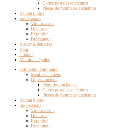
Cartes postales anciennes
Pièces de monnaies anciennes
Rachat bijoux
Successions
Vide-maison
Débarras
Expertise
Brocanteur
Brocante debarras
Blog
Contact
Mentions légales
Estimation antiquaire
Meubles anciens
Objets anciens
Pendules anciennes
Cartes postales anciennes
Pièces de monnaies anciennes
Rachat bijoux
Successions
Vide-maison
Débarras
Expertise
Brocanteur